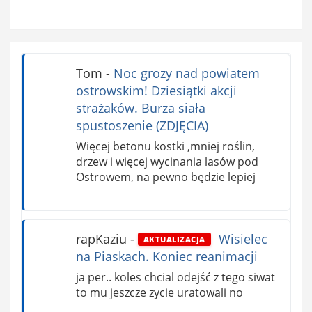
Tom
-
Noc grozy nad powiatem
ostrowskim! Dziesiątki akcji
strażaków. Burza siała
spustoszenie (ZDJĘCIA)
Więcej betonu kostki ,mniej roślin,
drzew i więcej wycinania lasów pod
Ostrowem, na pewno będzie lepiej
rapKaziu
-
Wisielec
AKTUALIZACJA
na Piaskach. Koniec reanimacji
ja per.. koles chcial odejść z tego siwat
to mu jeszcze zycie uratowali no