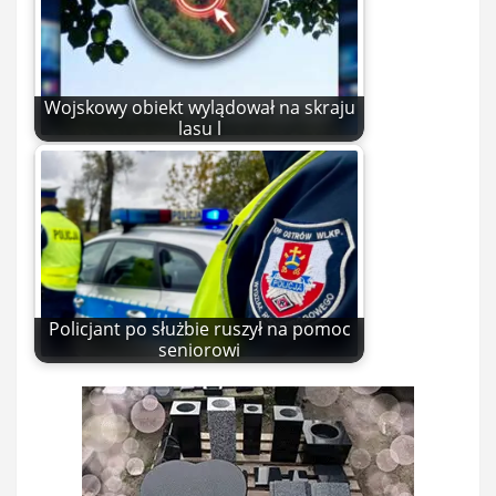
Wojskowy obiekt wylądował na skraju
lasu l
Policjant po służbie ruszył na pomoc
seniorowi