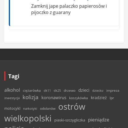
Zamknij jape palaczko papierosów i
pijoczko z guarany
Tagi
alkohol
dzieci
ciężarówka
drzewo
dk11
dk25
dziecko
impreza
kolizja
koronawirus
kradzież
inwestycja
koszykówka
lpr
ostrów
motocykl
odolanów
narkotyki
wielkopolski
pieniądze
piaski-szczygliczka