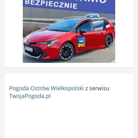
o
w
e
)
Pogoda Ostrów Wielkopolski
z serwisu
TwojaPogoda.pl