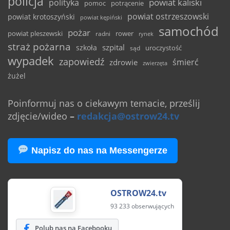
policja
powiat kaliski
polityka
pomoc
potrącenie
powiat ostrzeszowski
powiat krotoszyński
powiat kępiński
samochód
pożar
powiat pleszewski
rower
radni
rynek
straż pożarna
szpital
szkoła
uroczystość
sąd
wypadek
zapowiedź
śmierć
zdrowie
zwierzęta
żużel
Poinformuj nas o ciekawym temacie, prześlij
zdjęcie/wideo
–
redakcja@ostrow24.tv
Napisz do nas na Messengerze
OSTROW24.tv
93 233 obserwujących
Polub nas na Facebooku