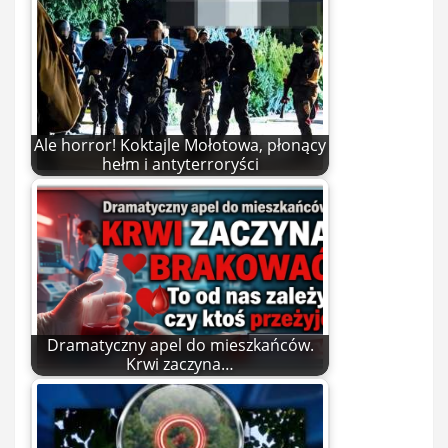
Ale horror! Koktajle Mołotowa, płonący
hełm i antyterroryści
Dramatyczny apel do mieszkańców.
Krwi zaczyna…