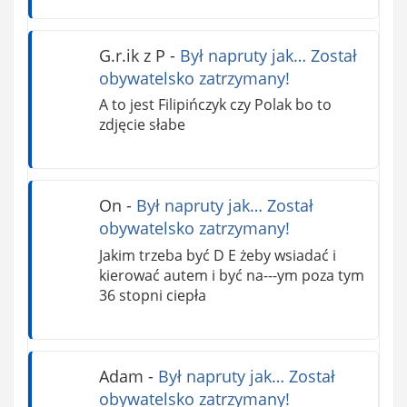
G.r.ik z P
-
Był napruty jak… Został
obywatelsko zatrzymany!
A to jest Filipińczyk czy Polak bo to
zdjęcie słabe
On
-
Był napruty jak… Został
obywatelsko zatrzymany!
Jakim trzeba być D E żeby wsiadać i
kierować autem i być na---ym poza tym
36 stopni ciepła
Adam
-
Był napruty jak… Został
obywatelsko zatrzymany!