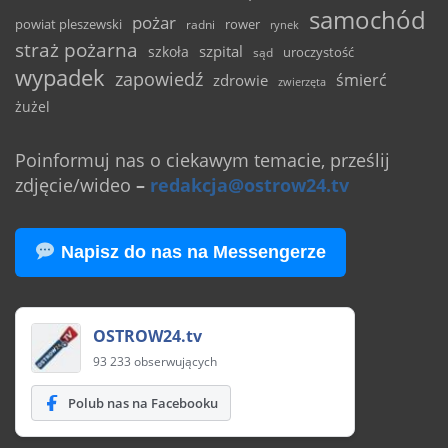
samochód
pożar
powiat pleszewski
rower
radni
rynek
straż pożarna
szpital
szkoła
uroczystość
sąd
wypadek
zapowiedź
śmierć
zdrowie
zwierzęta
żużel
Poinformuj nas o ciekawym temacie, prześlij
zdjęcie/wideo
–
redakcja@ostrow24.tv
Napisz do nas na Messengerze
OSTROW24.tv
93 233 obserwujących
Polub nas na Facebooku