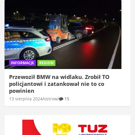
INFORMACJE
REGION
Przewoził BMW na widlaku. Zrobił TO
policjantowi i zatankował nie to co
powinien
13 sierpnia 2024
ostrow
15