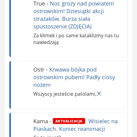
True
-
Noc grozy nad powiatem
ostrowskim! Dziesiątki akcji
strażaków. Burza siała
spustoszenie (ZDJĘCIA)
Za klimek i po same kataklizmy nas tu
nawiedzają
Ostr
-
Krwawa bójka pod
ostrowskim pubem! Padły ciosy
nożem
Wszyscy jesteście patolami,
Kama
-
Wisielec na
AKTUALIZACJA
Piaskach. Koniec reanimacji