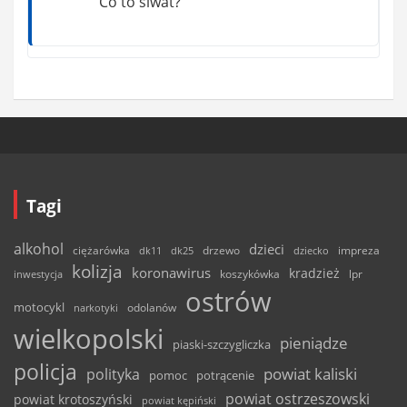
Co to siwat?
Tagi
alkohol
dzieci
ciężarówka
drzewo
dk11
dk25
dziecko
impreza
kolizja
koronawirus
kradzież
inwestycja
koszykówka
lpr
ostrów
motocykl
odolanów
narkotyki
wielkopolski
pieniądze
piaski-szczygliczka
policja
powiat kaliski
polityka
pomoc
potrącenie
powiat ostrzeszowski
powiat krotoszyński
powiat kępiński