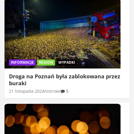
INFORMACJE
REGION
WYPADKI
Droga na Poznań była zablokowana przez
buraki
21 listopada 2024
ostrow
5