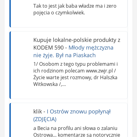
Tak to jest jak baba władze ma i zero
pojęcia o czymkolwiek.
Kupuje lokalne-polskie produkty z
KODEM 590
-
Młody mężczyzna
nie żyje. Był na Piaskach
1/ Osobom z tego typu problemami i
ich rodzinom polecam www.zwjr.pl /
Życie warte jest rozmowy, dr Halszka
Witkowska /,…
klik
-
I Ostrów znowu popłynął
(ZDJĘCIA)
a Becia na profilu ani słowa o zalaniu
Ostrowa... komentarze są notorycznie