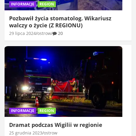
INFORMACJE
REGION
Pozbawił życia stomatolog. Wikariusz
walczy o życie (Z REGIONU)
29 lipca 2024
ostrow
20
INFORMACJE
REGION
Dramat podczas Wigilii w regionie
25 grudnia 2023
ostrow