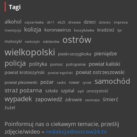
Tagi
alkohol
dzieci
ciężarówka
drzewo
dk11
dk25
dziecko
impreza
kolizja
koronawirus
kradzież
inwestycja
koszykówka
lpr
ostrów
motocykl
odolanów
narkotyki
wielkopolski
pieniądze
piaski-szczygliczka
policja
powiat kaliski
polityka
pomoc
potrącenie
powiat ostrzeszowski
powiat krotoszyński
powiat kępiński
samochód
pożar
powiat pleszewski
rower
radni
rynek
straż pożarna
szpital
szkoła
uroczystość
sąd
wypadek
zapowiedź
śmierć
zdrowie
zwierzęta
żużel
Poinformuj nas o ciekawym temacie, prześlij
zdjęcie/wideo
–
redakcja@ostrow24.tv