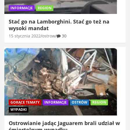
INFORMACJE
REGION
Stać go na Lamborghini. Stać go też na
wysoki mandat
15 stycznia 2022
ostrow
30
GORĄCE TEMATY
INFORMACJE
OSTRÓW
REGION
WYPADKI
Ostrowianie jadąc Jaguarem brali udział w
śmiertelnym wypadku