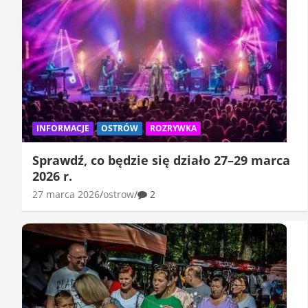
INFORMACJE
OSTRÓW
ROZRYWKA
Sprawdź, co będzie się działo 27–29 marca
2026 r.
27 marca 2026
ostrow
2