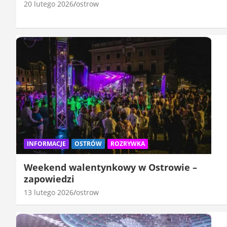
20 lutego 2026
ostrow
INFORMACJE
OSTRÓW
ROZRYWKA
Weekend walentynkowy w Ostrowie –
zapowiedzi
13 lutego 2026
ostrow