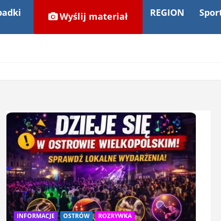
adki
REGION
Spor
Wyślij materiał
INFORMACJE
OSTRÓW
ROZRYWKA