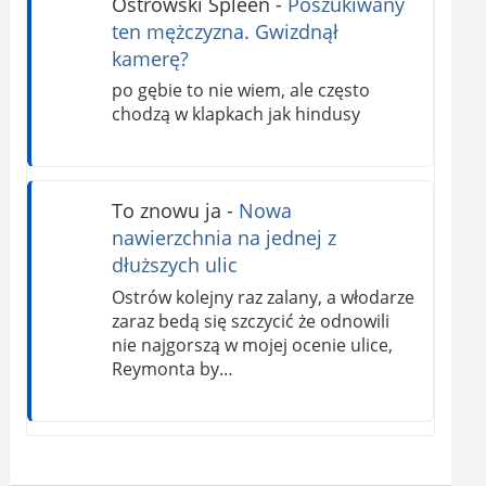
Ostrowski Spleen
-
Poszukiwany
ten mężczyzna. Gwizdnął
kamerę?
po gębie to nie wiem, ale często
chodzą w klapkach jak hindusy
To znowu ja
-
Nowa
nawierzchnia na jednej z
dłuższych ulic
Ostrów kolejny raz zalany, a włodarze
zaraz bedą się szczycić że odnowili
nie najgorszą w mojej ocenie ulice,
Reymonta by…