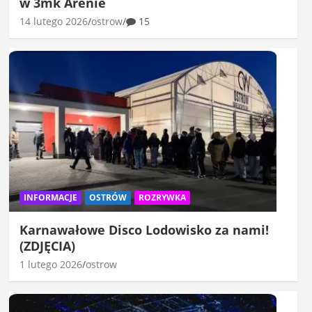
w 3mk Arenie
14 lutego 2026
ostrow
15
INFORMACJE
OSTRÓW
ROZRYWKA
Karnawałowe Disco Lodowisko za nami!
(ZDJĘCIA)
1 lutego 2026
ostrow