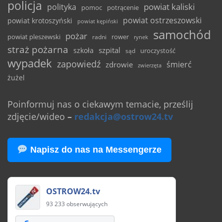
policja
powiat kaliski
polityka
pomoc
potrącenie
powiat ostrzeszowski
powiat krotoszyński
powiat kępiński
samochód
pożar
powiat pleszewski
rower
radni
rynek
straż pożarna
szpital
szkoła
uroczystość
sąd
wypadek
zapowiedź
śmierć
zdrowie
zwierzęta
żużel
Poinformuj nas o ciekawym temacie, prześlij
zdjęcie/wideo
–
redakcja@ostrow24.tv
Napisz do nas na Messengerze
OSTROW24.tv
93 233 obserwujących