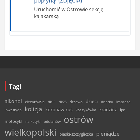
popłynął (ZDJĘCIA)
Uruchomić w Ostrowie sekcję
kajakarską
Tagi
alkohol
dzieci
ciężarówka
drzewo
dk11
dk25
dziecko
impreza
kolizja
koronawirus
kradzież
inwestycja
koszykówka
lpr
ostrów
motocykl
odolanów
narkotyki
wielkopolski
pieniądze
piaski-szczygliczka