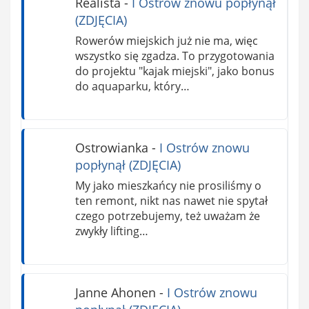
Realista
-
I Ostrów znowu popłynął
(ZDJĘCIA)
Rowerów miejskich już nie ma, więc
wszystko się zgadza. To przygotowania
do projektu "kajak miejski", jako bonus
do aquaparku, który…
Ostrowianka
-
I Ostrów znowu
popłynął (ZDJĘCIA)
My jako mieszkańcy nie prosiliśmy o
ten remont, nikt nas nawet nie spytał
czego potrzebujemy, też uważam że
zwykły lifting…
Janne Ahonen
-
I Ostrów znowu