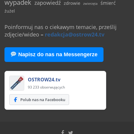
wypadek
zapowiedź
śmierć
zdrowie
zwierzęta
żużel
Poinformuj nas o ciekawym temacie, prześlij
zdjęcie/wideo
–
redakcja@ostrow24.tv
Napisz do nas na Messengerze
OSTROW24.tv
93 233 obserwujących
Polub nas na Facebooku