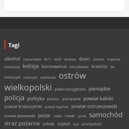
Tagi
alkohol
dzieci
ciężarówka
drzewo
dk11
dk25
dziecko
impreza
kolizja
koronawirus
kradzież
inwestycja
koszykówka
lpr
ostrów
motocykl
odolanów
narkotyki
wielkopolski
pieniądze
piaski-szczygliczka
policja
powiat kaliski
polityka
pomoc
potrącenie
powiat ostrzeszowski
powiat krotoszyński
powiat kępiński
samochód
pożar
powiat pleszewski
rower
radni
rynek
straż pożarna
szpital
szkoła
uroczystość
sąd