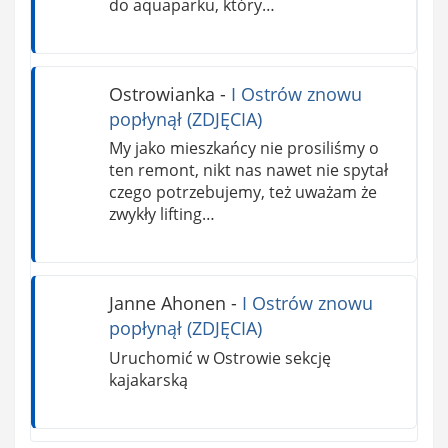
do aquaparku, który…
Ostrowianka
-
I Ostrów znowu
popłynął (ZDJĘCIA)
My jako mieszkańcy nie prosiliśmy o
ten remont, nikt nas nawet nie spytał
czego potrzebujemy, też uważam że
zwykły lifting…
Janne Ahonen
-
I Ostrów znowu
popłynął (ZDJĘCIA)
Uruchomić w Ostrowie sekcję
kajakarską