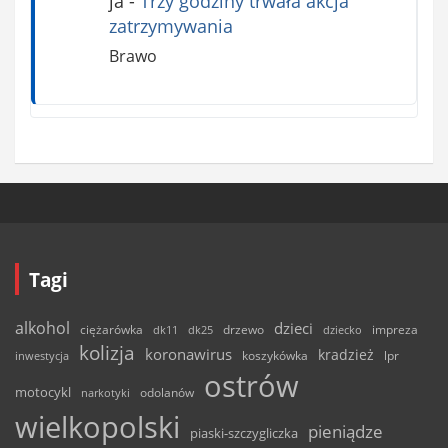
ja
-
Trzy godziny trwała akcja
zatrzymywania
Brawo
Tagi
alkohol
dzieci
ciężarówka
drzewo
dk11
dk25
dziecko
impreza
kolizja
koronawirus
kradzież
inwestycja
koszykówka
lpr
ostrów
motocykl
odolanów
narkotyki
wielkopolski
pieniądze
piaski-szczygliczka