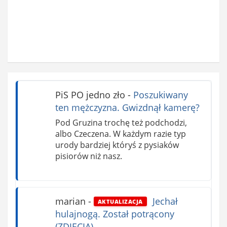
PiS PO jedno zło
-
Poszukiwany
ten mężczyzna. Gwizdnął kamerę?
Pod Gruzina trochę też podchodzi,
albo Czeczena. W każdym razie typ
urody bardziej któryś z pysiaków
pisiorów niż nasz.
marian
-
Jechał
AKTUALIZACJA
hulajnogą. Został potrącony
(ZDJĘCIA)