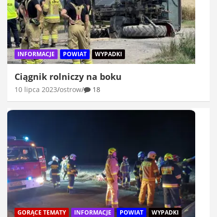
INFORMACJE
POWIAT
WYPADKI
Ciągnik rolniczy na boku
10 lipca 2023
ostrow
18
GORĄCE TEMATY
INFORMACJE
POWIAT
WYPADKI