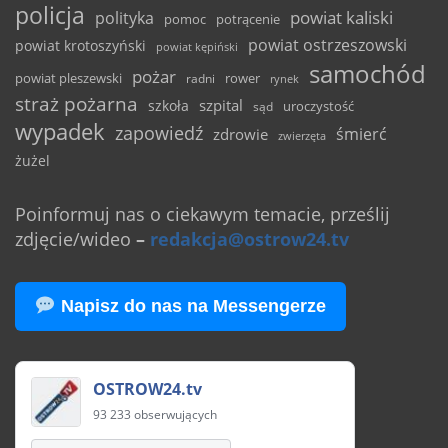
policja
powiat kaliski
polityka
pomoc
potrącenie
powiat ostrzeszowski
powiat krotoszyński
powiat kępiński
samochód
pożar
powiat pleszewski
rower
radni
rynek
straż pożarna
szpital
szkoła
uroczystość
sąd
wypadek
zapowiedź
śmierć
zdrowie
zwierzęta
żużel
Poinformuj nas o ciekawym temacie, prześlij
zdjęcie/wideo
–
redakcja@ostrow24.tv
Napisz do nas na Messengerze
OSTROW24.tv
93 233 obserwujących