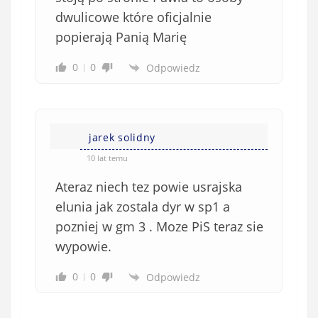
dwulicowe które oficjalnie
popierają Panią Marię
0
0
Odpowiedz
jarek solidny
10 lat temu
Ateraz niech tez powie usrajska
elunia jak zostala dyr w sp1 a
pozniej w gm 3 . Moze PiS teraz sie
wypowie.
0
0
Odpowiedz