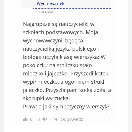
e
Wychowanek
ę
o
*
10 lat temu
b
Najgłupsze są nauczycielki w
o
w
szkołach podstawowych. Moja
i
wychowawczyni, będąca
ą
nauczycielką języka polskiego i
z
biologii uczyła klasę wierszyka: W
k
pokoiczku na stoliczku stało
o
mleczko i jajeczko. Przyszedł kotek
w
e
wypił mleczko, a ogonkiem stłukł
)
jajeczko. Przyszła pani kotka zbiła, a
skorupki wyrzuciła.
Prawda jaki sympatyczny wierszyk?
0
0
Odpowiedz