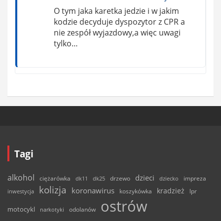
O tym jaka karetka jedzie i w jakim
kodzie decyduje dyspozytor z CPR a
nie zespół wyjazdowy,a więc uwagi
tylko…
Tagi
alkohol
dzieci
ciężarówka
drzewo
dk11
dk25
dziecko
impreza
kolizja
koronawirus
kradzież
inwestycja
koszykówka
lpr
ostrów
motocykl
odolanów
narkotyki