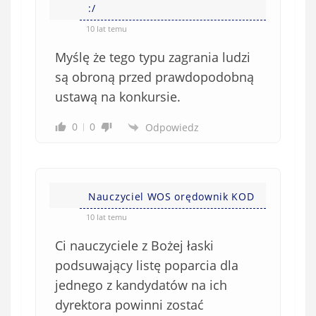
:/
10 lat temu
Myślę że tego typu zagrania ludzi
są obroną przed prawdopodobną
ustawą na konkursie.
0
0
Odpowiedz
Nauczyciel WOS orędownik KOD
10 lat temu
Ci nauczyciele z Bożej łaski
podsuwający listę poparcia dla
jednego z kandydatów na ich
dyrektora powinni zostać