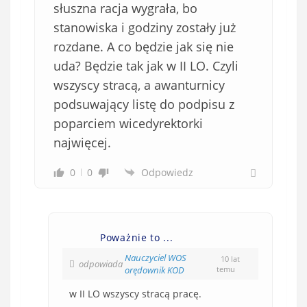
słuszna racja wygrała, bo
stanowiska i godziny zostały już
rozdane. A co będzie jak się nie
uda? Będzie tak jak w II LO. Czyli
wszyscy stracą, a awanturnicy
podsuwający listę do podpisu z
poparciem wicedyrektorki
najwięcej.
0
0
Odpowiedz
Poważnie to ...
Nauczyciel WOS
10 lat
odpowiada
orędownik KOD
temu
w II LO wszyscy stracą pracę.