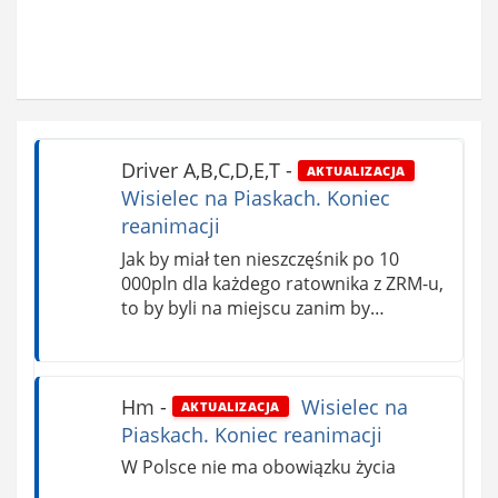
Driver A,B,C,D,E,T
-
AKTUALIZACJA
Wisielec na Piaskach. Koniec
reanimacji
Jak by miał ten nieszczęśnik po 10
000pln dla każdego ratownika z ZRM-u,
to by byli na miejscu zanim by…
Hm
-
Wisielec na
AKTUALIZACJA
Piaskach. Koniec reanimacji
W Polsce nie ma obowiązku życia