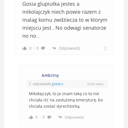
Gosia glupiutka jestes a
mikolajczyk niech powie razem z
malag komu zwdziecza to w ktorym
miejscu jest . No odwagi senatorze
no no .
0
0
Odpowiedz
Ambitny
odpowiada
gosia x
10 lat temu
Mikołajczyk, to ja znam taką co to nie
chciała iść na zasłużoną emeryturę, bo
chciała zostać dyrechtorką.
0
0
Odpowiedz