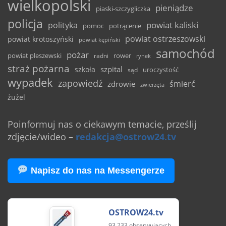
wielkopolski
pieniądze
piaski-szczygliczka
policja
powiat kaliski
polityka
pomoc
potrącenie
powiat ostrzeszowski
powiat krotoszyński
powiat kępiński
samochód
pożar
powiat pleszewski
rower
radni
rynek
straż pożarna
szpital
szkoła
uroczystość
sąd
wypadek
zapowiedź
śmierć
zdrowie
zwierzęta
żużel
Poinformuj nas o ciekawym temacie, prześlij
zdjęcie/wideo
–
redakcja@ostrow24.tv
Napisz do nas na Messengerze
OSTROW24.tv
93 233 obserwujących