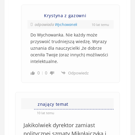
Krystyna z gazowni
odpowiada
Wychowanek
10 lat temu
Do Wychowanka. Nie każdy może
przyswoić trudniejszą wiedzę. Wyrazy
uznania dla nauczycielki ,że dobrze
oceniła Twoje (oraz innych) możliwości
intelektualne.
0
0
Odpowiedz
znający temat
10 lat temu
Jakikolwiek dyrektor zamiast
politycznej szmaty Mikołajczyka i