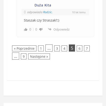
Duża Kita
odpowiada
Rodzic.
10 lat temu
Staszak czy Straszak?;)
0
0
Odpowiedz
…
5
« Poprzednie
1
3
4
6
7
…
9
Następne »