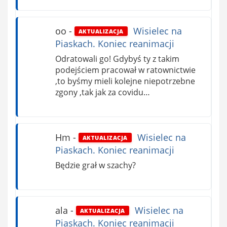
oo
-
Wisielec na
AKTUALIZACJA
Piaskach. Koniec reanimacji
Odratowali go! Gdybyś ty z takim
podejściem pracował w ratownictwie
,to byśmy mieli kolejne niepotrzebne
zgony ,tak jak za covidu…
Hm
-
Wisielec na
AKTUALIZACJA
Piaskach. Koniec reanimacji
Będzie grał w szachy?
ala
-
Wisielec na
AKTUALIZACJA
Piaskach. Koniec reanimacji