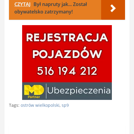
CZYTAJ
Był napruty jak... Został
obywatelsko zatrzymany!
Tags:
ostrów wielkopolski
,
sp9
Nawigacja
wpisu