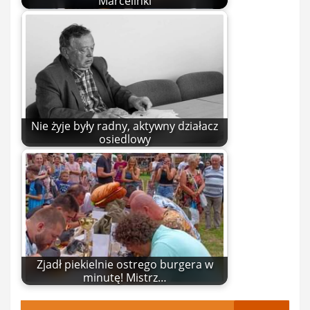
Marcelinki
Nie żyje były radny, aktywny działacz
osiedlowy
Zjadł piekielnie ostrego burgera w
minutę! Mistrz…