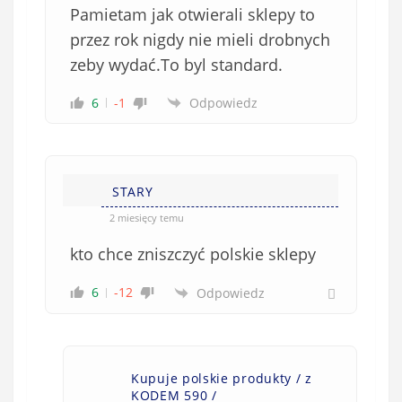
Pamietam jak otwierali sklepy to
przez rok nigdy nie mieli drobnych
zeby wydać.To byl standard.
6
-1
Odpowiedz
STARY
2 miesięcy temu
kto chce zniszczyć polskie sklepy
6
-12
Odpowiedz
Kupuje polskie produkty / z
KODEM 590 /