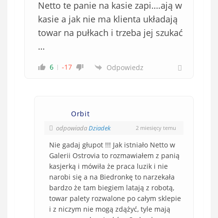
Netto te panie na kasie zapi….ają w
kasie a jak nie ma klienta układają
towar na pułkach i trzeba jej szukać
…
6
-17
Odpowiedz
Orbit
odpowiada
Dziadek
2 miesięcy temu
Nie gadaj głupot !!! Jak istniało Netto w
Galerii Ostrovia to rozmawiałem z panią
kasjerką i mówiła że praca luzik i nie
narobi się a na Biedronkę to narzekała
bardzo że tam biegiem latają z robotą,
towar palety rozwalone po całym sklepie
i z niczym nie mogą zdążyć, tyle mają