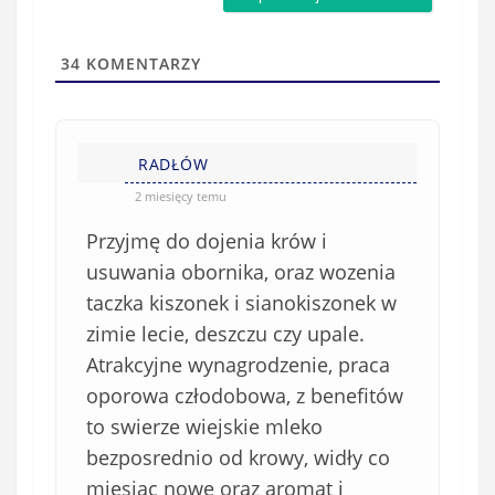
a
s
i
t
l
a
34
KOMENTARZY
(
w
n
s
i
i
e
RADŁÓW
ę
o
*
2 miesięcy temu
b
Przyjmę do dojenia krów i
o
w
usuwania obornika, oraz wozenia
i
taczka kiszonek i sianokiszonek w
ą
zimie lecie, deszczu czy upale.
z
Atrakcyjne wynagrodzenie, praca
k
oporowa człodobowa, z benefitów
o
to swierze wiejskie mleko
w
e
bezposrednio od krowy, widły co
)
miesiąc nowe oraz aromat i