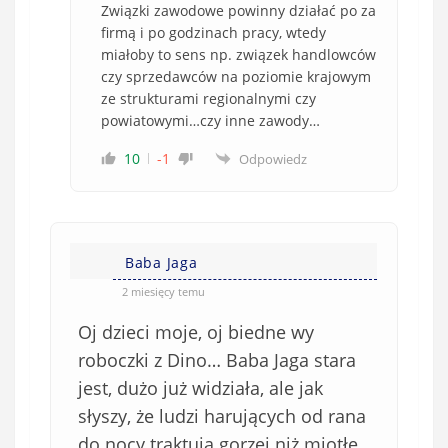
Związki zawodowe powinny działać po za
firmą i po godzinach pracy, wtedy
miałoby to sens np. związek handlowców
czy sprzedawców na poziomie krajowym
ze strukturami regionalnymi czy
powiatowymi…czy inne zawody…
10
-1
Odpowiedz
Baba Jaga
2 miesięcy temu
Oj dzieci moje, oj biedne wy
roboczki z Dino… Baba Jaga stara
jest, dużo już widziała, ale jak
słyszy, że ludzi harujących od rana
do nocy traktują gorzej niż miotłę