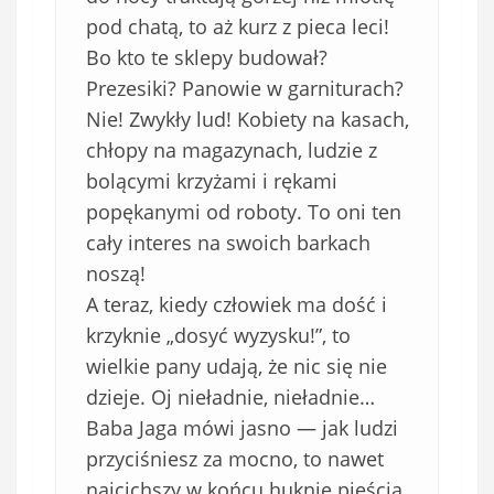
pod chatą, to aż kurz z pieca leci!
Bo kto te sklepy budował?
Prezesiki? Panowie w garniturach?
Nie! Zwykły lud! Kobiety na kasach,
chłopy na magazynach, ludzie z
bolącymi krzyżami i rękami
popękanymi od roboty. To oni ten
cały interes na swoich barkach
noszą!
A teraz, kiedy człowiek ma dość i
krzyknie „dosyć wyzysku!”, to
wielkie pany udają, że nic się nie
dzieje. Oj nieładnie, nieładnie…
Baba Jaga mówi jasno — jak ludzi
przyciśniesz za mocno, to nawet
najcichszy w końcu huknie pięścią