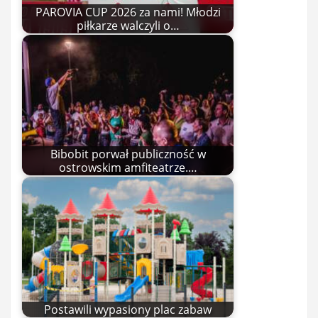
PAROVIA CUP 2026 za nami! Młodzi
piłkarze walczyli o…
Bibobit porwał publiczność w
ostrowskim amfiteatrze.…
Postawili wypasiony plac zabaw