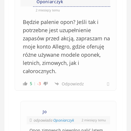
Oponiarczyk
2 miesięcy temu
Będzie palenie opon? Jeśli tak i
potrzebne jest uzupełnienie
zapasów przed akcją, zapraszam na
moje konto Allegro, gdzie oferuję
różne używane modele oponek,
letnich, zimowych, jak i
całorocznych.
5
-3
Odpowiedz
Jo
odpowiada
Oponiarczyk
2 miesięcy temu
Opon zimpwych niewolno palić latem.