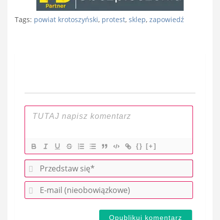
Tags:
powiat krotoszyński
,
protest
,
sklep
,
zapowiedź
Nawigacja
wpisu
{}
[+]
P
r
E
z
-
e
m
d