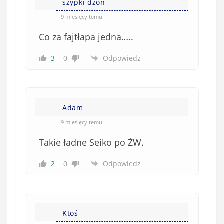
e
szypki dżon
ę
o
*
9 miesięcy temu
b
Co za fajtłapa jedna…..
o
w
3
0
Odpowiedz
i
ą
z
k
Adam
o
w
9 miesięcy temu
e
Takie ładne Seiko po ŻW.
)
2
0
Odpowiedz
Ktoś