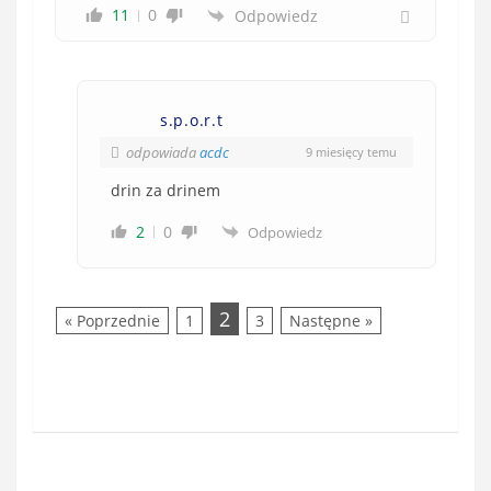
11
0
Odpowiedz
s.p.o.r.t
odpowiada
acdc
9 miesięcy temu
drin za drinem
2
0
Odpowiedz
2
« Poprzednie
1
3
Następne »