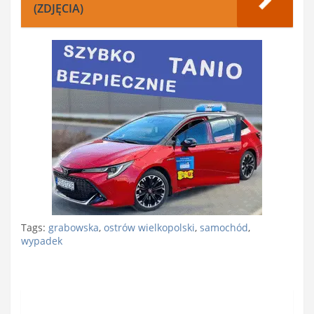
(ZDJĘCIA)
Tags:
grabowska
,
ostrów wielkopolski
,
samochód
,
wypadek
Nawigacja
wpisu