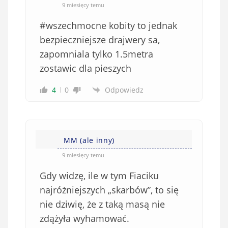
9 miesięcy temu
#wszechmocne kobity to jednak
bezpieczniejsze drajwery sa,
zapomniala tylko 1.5metra
zostawic dla pieszych
4
0
Odpowiedz
MM (ale inny)
9 miesięcy temu
Gdy widzę, ile w tym Fiaciku
najróżniejszych „skarbów”, to się
nie dziwię, że z taką masą nie
zdążyła wyhamować.