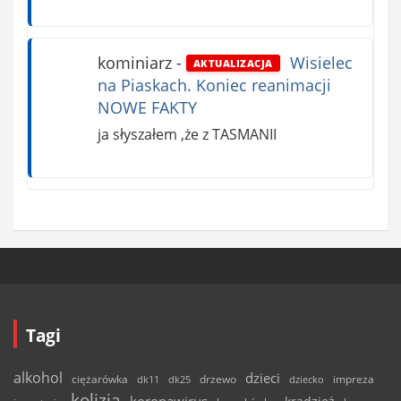
kominiarz
-
Wisielec
AKTUALIZACJA
na Piaskach. Koniec reanimacji
NOWE FAKTY
ja słyszałem ,że z TASMANII
Tagi
alkohol
dzieci
ciężarówka
drzewo
dk11
dk25
dziecko
impreza
kolizja