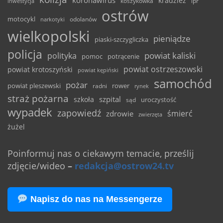
koronawirus
kradzież
inwestycja
koszykówka
lpr
ostrów
motocykl
odolanów
narkotyki
wielkopolski
pieniądze
piaski-szczygliczka
policja
powiat kaliski
polityka
pomoc
potrącenie
powiat ostrzeszowski
powiat krotoszyński
powiat kępiński
samochód
pożar
powiat pleszewski
rower
radni
rynek
straż pożarna
szpital
szkoła
uroczystość
sąd
wypadek
zapowiedź
śmierć
zdrowie
zwierzęta
żużel
Poinformuj nas o ciekawym temacie, prześlij
zdjęcie/wideo
–
redakcja@ostrow24.tv
Napisz do nas na Messengerze