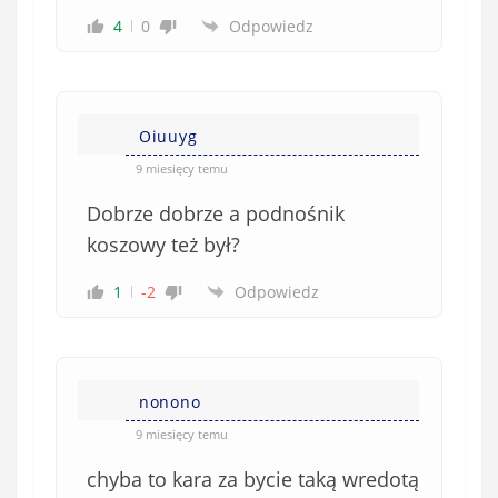
4
0
Odpowiedz
Oiuuyg
9 miesięcy temu
Dobrze dobrze a podnośnik
koszowy też był?
1
-2
Odpowiedz
nonono
9 miesięcy temu
chyba to kara za bycie taką wredotą