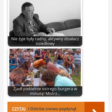
Nie żyje były radny, aktywny działacz
osiedlowy
Zjadł piekielnie ostrego burgera w
minutę! Mistrz…
CZYTAJ
I Ostrów znowu popłynął