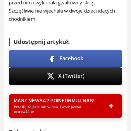
przed nim i wykonała gwałtowny skręt.
Szczęśliwie nie wjechała w dwoje dzieci idących
chodnikiem.
Udostępnij artykuł:
Facebook
X (Twitter)
MASZ NEWSA? POINFORMUJ NAS!
Prześlij zdjęcie lub wideo. Twórz portal
ostrow24.tv