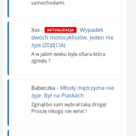
samochodami.
Xxx
-
Wypadek
AKTUALIZACJA
dwóch motocyklistów. Jeden nie
żyje (ZDJĘCIA)
A w jakim wieku była ofiara która
zginęła ?
Babeczka
-
Młody mężczyzna nie
żyje. Był na Piaskach
Zginął:bo sam wybrał taką drogę!
Proszę nikogo nie winić !