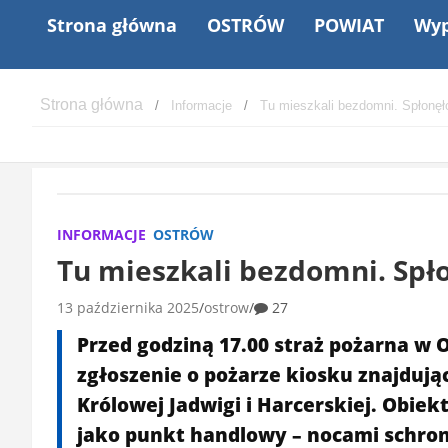
Strona główna
OSTRÓW
POWIAT
Wyp
Informacje
Tu mieszkali bezdomni. Spłonęł
INFORMACJE
OSTRÓW
Tu mieszkali bezdomni. Spło
13 października 2025
ostrow
27
Przed godziną 17.00 straż pożarna w
zgłoszenie o pożarze kiosku znajdują
Królowej Jadwigi i Harcerskiej. Obie
jako punkt handlowy – nocami schron