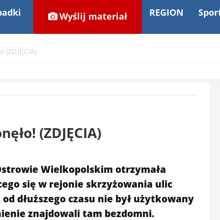
adki
REGION
Spor
Wyślij materiał
o! (ZDJĘCIA)
nęło! (ZDJĘCIA)
 Ostrowie Wielkopolskim otrzymała
cego się w rejonie skrzyżowania ulic
kt od dłuższego czasu nie był użytkowany
ienie znajdowali tam bezdomni.