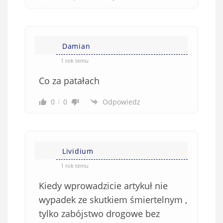
Damian
1 rok temu
Co za patałach
0
0
Odpowiedz
Lividium
1 rok temu
Kiedy wprowadzicie artykuł nie
wypadek ze skutkiem śmiertelnym ,
tylko zabójstwo drogowe bez