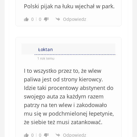
Polski pijak na łuku wjechał w park.
0
0
Odpowiedz
Łoktan
1 rok temu
I to wszystko przez to, że wlew
paliwa jest od strony kierowcy.
Idzie taki procentowy abstynent do
swojego auta za każdym razem
patrzy na ten wlew i zakodowało
mu się w podchmielonej łepetynie,
że siebie też musi zatankować.
0
0
Odpowiedz