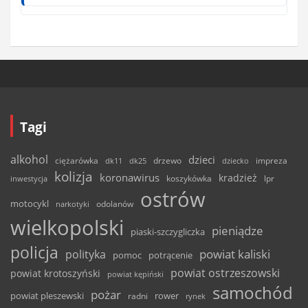
Tagi
alkohol
dzieci
ciężarówka
drzewo
dk11
dk25
dziecko
impreza
kolizja
koronawirus
kradzież
inwestycja
koszykówka
lpr
ostrów
motocykl
odolanów
narkotyki
wielkopolski
pieniądze
piaski-szczygliczka
policja
powiat kaliski
polityka
pomoc
potrącenie
powiat ostrzeszowski
powiat krotoszyński
powiat kępiński
samochód
pożar
powiat pleszewski
rower
radni
rynek