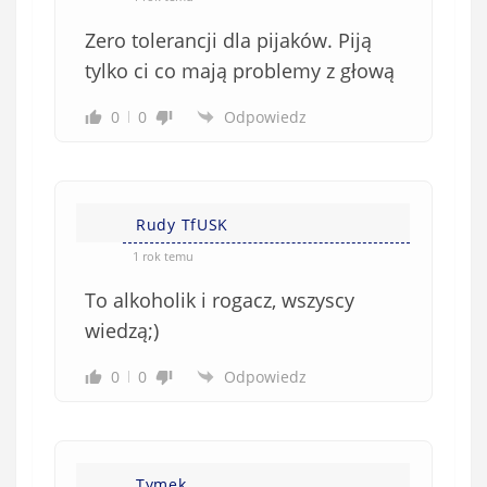
e
Zero tolerancji dla pijaków. Piją
)
tylko ci co mają problemy z głową
0
0
Odpowiedz
Rudy TfUSK
1 rok temu
To alkoholik i rogacz, wszyscy
wiedzą;)
0
0
Odpowiedz
Tymek