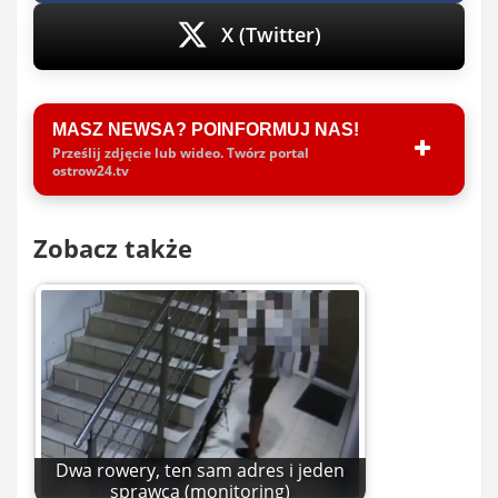
X (Twitter)
MASZ NEWSA? POINFORMUJ NAS!
Prześlij zdjęcie lub wideo. Twórz portal
ostrow24.tv
Zobacz także
Dwa rowery, ten sam adres i jeden
sprawca (monitoring)