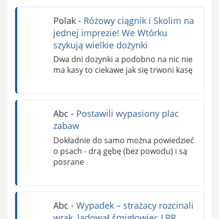
Polak
-
Różowy ciągnik i Skolim na
jednej imprezie! We Wtórku
szykują wielkie dożynki
Dwa dni dozynki a podobno na nic nie
ma kasy to ciekawe jak się trwoni kasę
Abc
-
Postawili wypasiony plac
zabaw
Dokładnie do samo można powiedzieć
o psach - drą gębę (bez powodu) i są
posrane
Abc
-
Wypadek – strażacy rozcinali
wrak, lądował śmigłowiec LPR