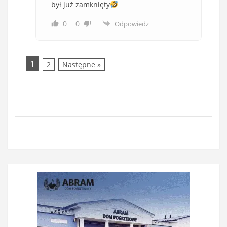
był już zamknięty
0
0
Odpowiedz
1
2
Następne »