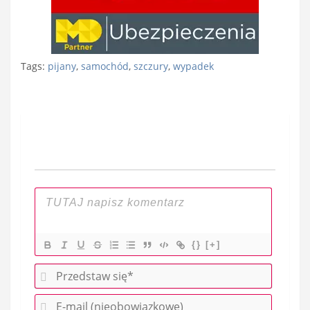
Tags:
pijany
,
samochód
,
szczury
,
wypadek
Nawigacja
wpisu
{}
[+]
P
r
E
z