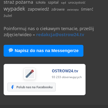
straż pożarna
szpital
szkoła
uroczystość
sąd
wypadek
zapowiedź
śmierć
zdrowie
zwierzęta
żużel
Poinformuj nas o ciekawym temacie, prześlij
zdjęcie/wideo
–
redakcja@ostrow24.tv
Napisz do nas na Messengerze
OSTROW24.tv
93 233 obserwujących
Polub nas na Facebooku