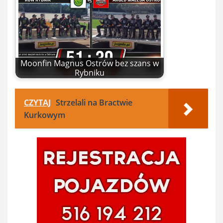
Moonfin Magnus Ostrów bez szans w
Rybniku
CZYTAJ
Strzelali na Bractwie
Kurkowym