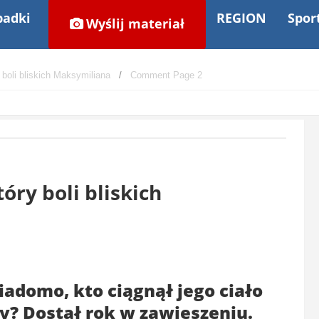
adki
REGION
Spor
Wyślij materiał
 boli bliskich Maksymiliana
Comment Page 2
óry boli bliskich
wiadomo, kto ciągnął jego ciało
ny? Dostał rok w zawieszeniu.