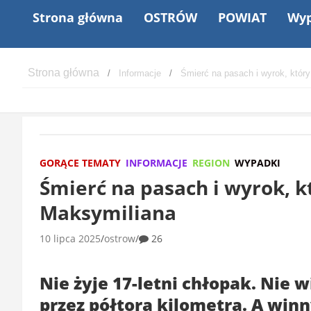
Strona główna
OSTRÓW
POWIAT
Wyp
Informacje
Śmierć na pasach i wyrok, który
GORĄCE TEMATY
INFORMACJE
REGION
WYPADKI
Śmierć na pasach i wyrok, kt
Maksymiliana
10 lipca 2025
ostrow
26
Nie żyje 17-letni chłopak. Nie 
przez półtora kilometra. A win