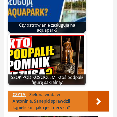
Czy ostrowianie zasługują na
aquapark?
SZOK POD KOŚCIOŁEM! Ktoś podpalił
figurę sakralną?
CZYTAJ
Zielona woda w
Antoninie. Sanepid sprawdził
kąpielisko - jaka jest decyzja?