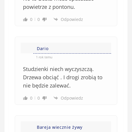
w
powietrze z pontonu.
i
0
0
Odpowiedz
ą
z
k
o
w
Dario
e
1 rok temu
)
Studzienki niech wyczyszczą.
Drzewa obciąć . I drogi zrobią to
nie będzie zalewać.
0
0
Odpowiedz
Bareja wiecznie żywy