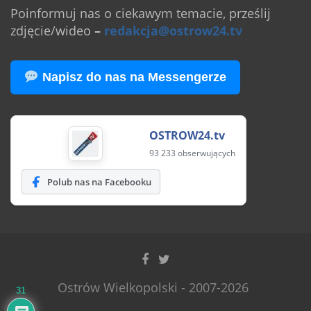
Poinformuj nas o ciekawym temacie, prześlij
zdjęcie/wideo
–
redakcja@ostrow24.tv
Napisz do nas na Messengerze
OSTROW24.tv
93 233 obserwujących
Polub nas na Facebooku
Ostrów Wielkopolski - 2007-2026
31