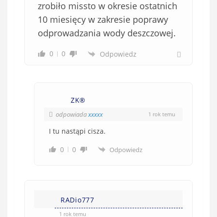
zrobiło missto w okresie ostatnich
10 miesięcy w zakresie poprawy
odprowadzania wody deszczowej.
0
0
Odpowiedz
ZK®️
odpowiada
xxxxx
1 rok temu
I tu nastąpi cisza.
0
0
Odpowiedz
RADio777
1 rok temu