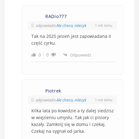
RADio777
odpowiada
Ale checa, mlecyk
1 rok temu
Tak na 2025 jesień jest zapowiadana II
część cyrku.
0
0
Odpowiedz
Piotrek
odpowiada
Ale checa, mlecyk
1 rok temu
Kilka lata po kowidzie a ty dalej siedzisz
w więzieniu umysłu. Tak jak ci pisiory
kazały. Zamknij się w domu i czekaj.
Czekaj na sygnał od jarka.