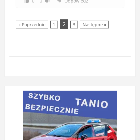
0
0
Odpowiedz
2
« Poprzednie
1
3
Następne »