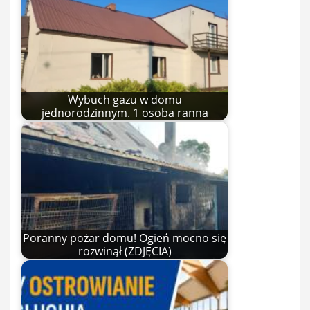
Wybuch gazu w domu
jednorodzinnym. 1 osoba ranna
Poranny pożar domu! Ogień mocno się
rozwinął (ZDJĘCIA)