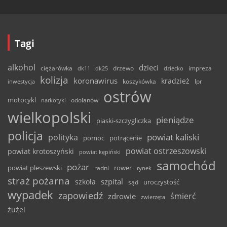
Tagi
alkohol
dzieci
ciężarówka
drzewo
dk11
dk25
dziecko
impreza
kolizja
koronawirus
kradzież
inwestycja
koszykówka
lpr
ostrów
motocykl
odolanów
narkotyki
wielkopolski
pieniądze
piaski-szczygliczka
policja
powiat kaliski
polityka
pomoc
potrącenie
powiat ostrzeszowski
powiat krotoszyński
powiat kępiński
samochód
pożar
powiat pleszewski
rower
radni
rynek
straż pożarna
szpital
szkoła
uroczystość
sąd
wypadek
zapowiedź
śmierć
zdrowie
zwierzęta
żużel