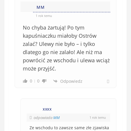
MM
1 rok temu
No chyba żartują! Po tym
kapuśniaczku miałoby Ostrów
zalać? Ulewy nie było – i tylko
dlatego go nie zalało! Ale niż ma
powrócić ze wschodu i ulewa wciąż
może przyjść.
0
0
Odpowiedz
xxxx
odpowiada
MM
1 rok temu
Ze wschodu to zawsze same złe zjawiska