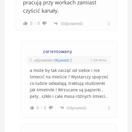
pracują przy workach zamiast
czyścić kanały.
0
0
Odpowiedz
zorientowany
odpowiada
Obywatel 2
1 rok temu
a może by tak zacząć od siebie i nie
śmiecić na mieście ? Wystarczy spojrzeć
co ludzie odwalają, traktują studzienki
jak śmietniki ! Wrzucane są papierki ,
pety , szkło i cała masa różnych śmieci..
0
0
Odpowiedz