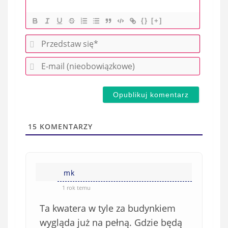
{}
[+]
P
r
E
z
-
e
m
d
a
s
i
t
l
a
15
KOMENTARZY
(
w
n
s
i
i
e
mk
ę
o
*
1 rok temu
b
Ta kwatera w tyle za budynkiem
o
w
wygląda już na pełną. Gdzie będą