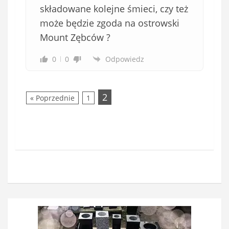
i
składowane kolejne śmieci, czy też
ą
może będzie zgoda na ostrowski
z
Mount Zębców ?
k
o
0
0
Odpowiedz
w
e
)
2
« Poprzednie
1