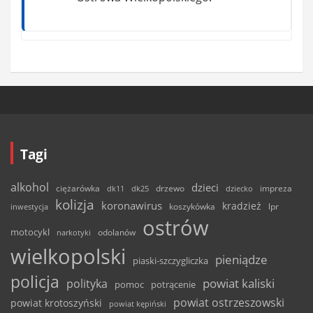
Tagi
alkohol
dzieci
ciężarówka
drzewo
dk11
dk25
dziecko
impreza
kolizja
koronawirus
kradzież
inwestycja
koszykówka
lpr
ostrów
motocykl
odolanów
narkotyki
wielkopolski
pieniądze
piaski-szczygliczka
policja
powiat kaliski
polityka
pomoc
potrącenie
powiat ostrzeszowski
powiat krotoszyński
powiat kępiński