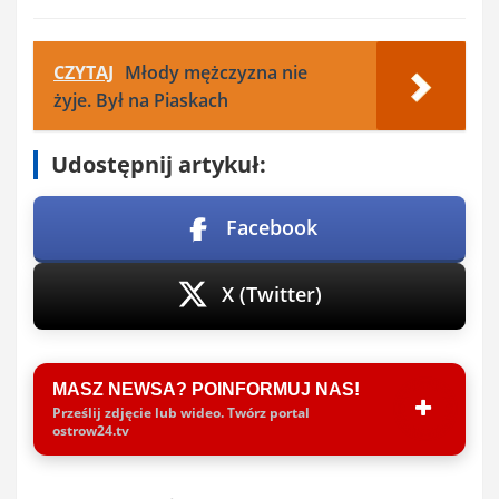
CZYTAJ
Młody mężczyzna nie
żyje. Był na Piaskach
Udostępnij artykuł:
Facebook
X (Twitter)
MASZ NEWSA? POINFORMUJ NAS!
Prześlij zdjęcie lub wideo. Twórz portal
ostrow24.tv