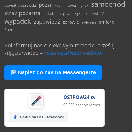
samochód
pożar
powiat pleszewski
rower
radni
rynek
straż pożarna
szpital
szkoła
uroczystość
sąd
wypadek
zapowiedź
śmierć
zdrowie
zwierzęta
żużel
Poinformuj nas o ciekawym temacie, prześlij
zdjęcie/wideo
–
redakcja@ostrow24.tv
Napisz do nas na Messengerze
OSTROW24.tv
93 233 obserwujących
Polub nas na Facebooku