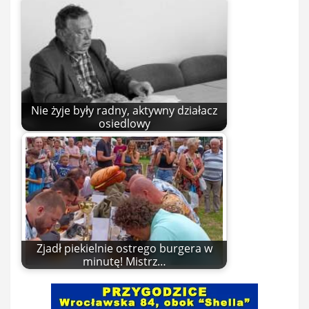
Nie żyje były radny, aktywny działacz
osiedlowy
Zjadł piekielnie ostrego burgera w
minutę! Mistrz…