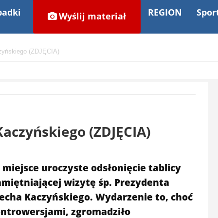
adki
REGION
Spor
Wyślij materiał
aczyńskiego (ZDJĘCIA)
 Kaczyńskiego (ZDJĘCIA)
miejsce uroczyste odsłonięcie tablicy
miętniającej wizytę śp. Prezydenta
 Lecha Kaczyńskiego. Wydarzenie to, choć
ontrowersjami, zgromadziło