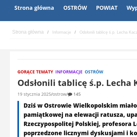
Strona główna
OSTRÓW
POWIAT
Wyp
Informacje
Odsłonili tablicę ś.p. Lecha K
GORĄCE TEMATY
INFORMACJE
OSTRÓW
Odsłonili tablicę ś.p. Lecha
19 stycznia 2025
ostrow
145
Dziś w Ostrowie Wielkopolskim miało 
pamiątkowej na elewacji ratusza, upa
Rzeczypospolitej Polskiej, profesora
poprzedzone licznymi dyskusjami i k