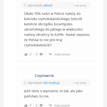
odpowiada
ateista
1 rok temu
Około 70% ludzi w Polsce należy do
kościoła rzymskokatolickiego, k
ościół
katolicki obrządku bizantyjsko-
ukraińskiego do jakiego w większości
należą Ukraińcy to 0,09%. Nadal uważasz
że Polska to nie jest kraj
rzymskokatolicki?
0
0
Odpowiedz
Ciepłownik
odpowiada
Nie dziękuję
1 rok temu
Jeśli idzie o wyznanie, to tak, ale jako
państwo, to nie.
0
0
Odpowiedz