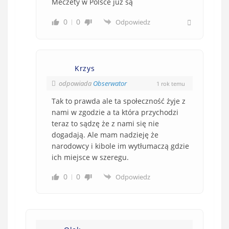
Meczety w Polsce już są
0
0
Odpowiedz
Krzys
odpowiada
Obserwator
1 rok temu
Tak to prawda ale ta społeczność żyje z
nami w zgodzie a ta która przychodzi
teraz to sądzę że z nami się nie
dogadają. Ale mam nadzieję że
narodowcy i kibole im wytłumaczą gdzie
ich miejsce w szeregu.
0
0
Odpowiedz