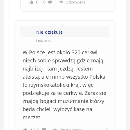
0
0
Odpowiedz
Nie dziękuję
1 rok temu
W Polsce jest około 320 cerkwi,
niech sobie sprawdzą gdzie mają
najbliżej i tam jeżdżą. Jestem
ateistą, ale mimo wszystko Polska
to rzymskokatolicki kraj, więc
podziękuję za te cerkwie. Zaraz się
znajdą bogaci muzułmanie którzy
będą chcieli wyłożyć kasę na
meczet.
0
0
Odpowiedz