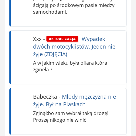
ścigają po środkowym pasie między
samochodami.
Xxx
-
Wypadek
AKTUALIZACJA
dwóch motocyklistów. Jeden nie
żyje (ZDJĘCIA)
A w jakim wieku była ofiara która
zginęła ?
Babeczka
-
Młody mężczyzna nie
żyje. Był na Piaskach
Zginął:bo sam wybrał taką drogę!
Proszę nikogo nie winić !