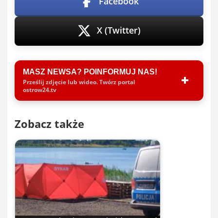
Facebook
X (Twitter)
MASZ NEWSA? POINFORMUJ NAS!
Prześlij zdjęcie lub wideo. Twórz portal
ostrow24.tv
Zobacz także