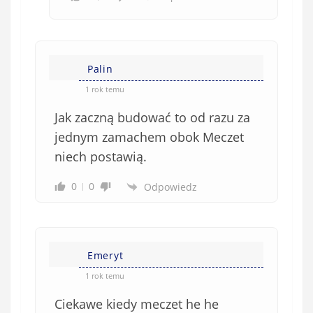
Palin
1 rok temu
Jak zaczną budować to od razu za
jednym zamachem obok Meczet
niech postawią.
0
0
Odpowiedz
Emeryt
1 rok temu
Ciekawe kiedy meczet he he