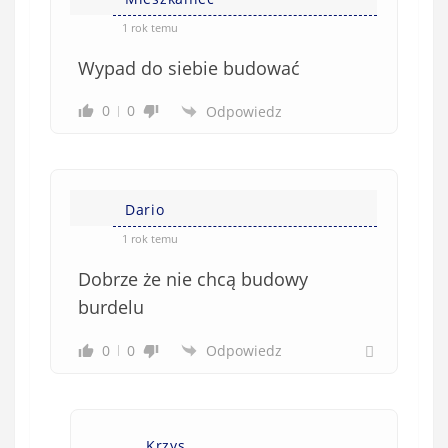
o
w
1 rok temu
e
Wypad do siebie budować
)
0
0
Odpowiedz
Dario
1 rok temu
Dobrze że nie chcą budowy
burdelu
0
0
Odpowiedz
Krzys