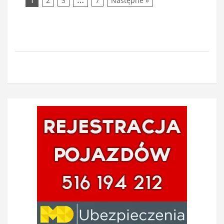
2
3
7
Następne »