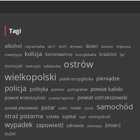
Tagi
alkohol
dzieci
ciężarówka
drzewo
dk11
dk25
dziecko
impreza
kolizja
koronawirus
kradzież
inwestycja
koszykówka
lpr
ostrów
motocykl
odolanów
narkotyki
wielkopolski
pieniądze
piaski-szczygliczka
policja
powiat kaliski
polityka
pomoc
potrącenie
powiat ostrzeszowski
powiat krotoszyński
powiat kępiński
samochód
pożar
powiat pleszewski
rower
radni
rynek
straż pożarna
szpital
szkoła
uroczystość
sąd
wypadek
zapowiedź
śmierć
zdrowie
zwierzęta
żużel