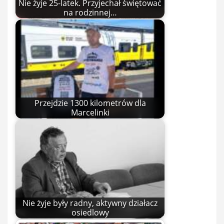
Nie żyje 25-latek. Przyjechał świętować
na rodzinnej…
Przejdzie 1300 kilometrów dla
Marcelinki
Nie żyje były radny, aktywny działacz
osiedlowy