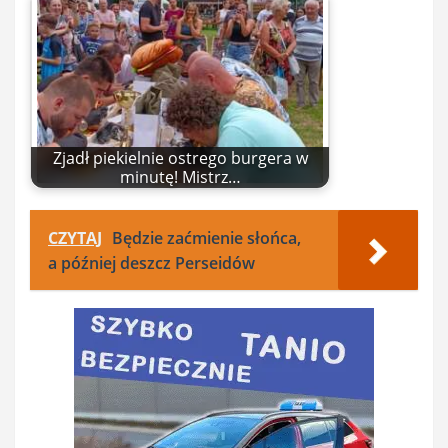
Zjadł piekielnie ostrego burgera w
minutę! Mistrz…
CZYTAJ
Będzie zaćmienie słońca,
a później deszcz Perseidów