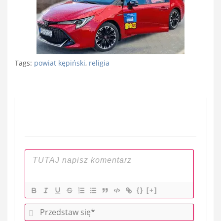
Tags:
powiat kępiński
,
religia
Nawigacja
wpisu
{}
[+]
P
r