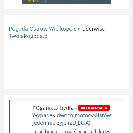
Pogoda Ostrów Wielkopolski
z serwisu
TwojaPogoda.pl
POganiacz bydła
-
AKTUALIZACJA
Wypadek dwóch motocyklistów.
Jeden nie żyje (ZDJĘCIA)
Ja się boję d,, ili na ścigaczach któży