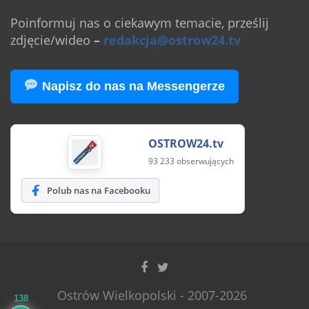
Poinformuj nas o ciekawym temacie, prześlij
zdjęcie/wideo
–
redakcja@ostrow24.tv
Napisz do nas na Messengerze
OSTROW24.tv
93 233 obserwujących
Polub nas na Facebooku
Ostrów Wielkopolski - 2007-2026
138