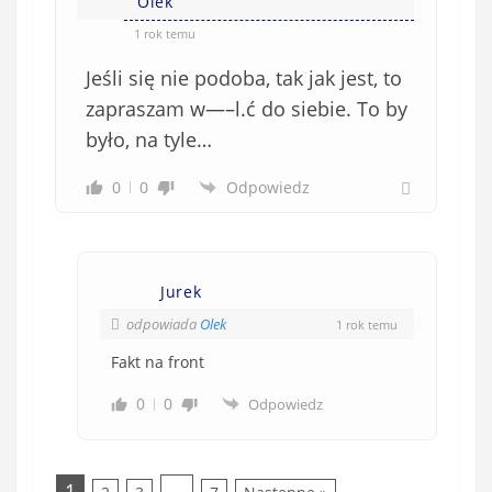
Olek
1 rok temu
Jeśli się nie podoba, tak jak jest, to
zapraszam w—–l.ć do siebie. To by
było, na tyle…
0
0
Odpowiedz
Jurek
odpowiada
Olek
1 rok temu
Fakt na front
0
0
Odpowiedz
1
…