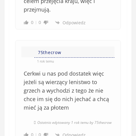
celem przejęcia kraju, więc i
przejmują.
0
0
Odpowiedz
75thecrow
1 rok temu
Cerkwi u nas pod dostatek więc
jeżeli są wierzący lenistwo to
grzech a wychodzi z tego że nie
chce im się do nich jechać a chcą
mieć ją za płotem
Ostatnio edytowany 1 rok temu by 75thecrow
0
0
Odpowiedz