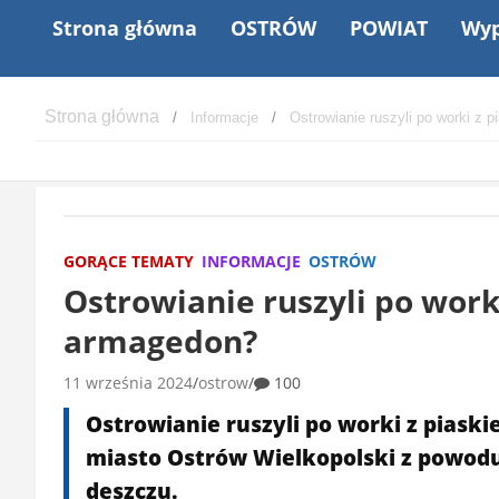
Strona główna
OSTRÓW
POWIAT
Wyp
Informacje
Ostrowianie ruszyli po worki z
GORĄCE TEMATY
INFORMACJE
OSTRÓW
Ostrowianie ruszyli po work
armagedon?
11 września 2024
ostrow
100
Ostrowianie ruszyli po worki z piask
miasto Ostrów Wielkopolski z powod
deszczu.