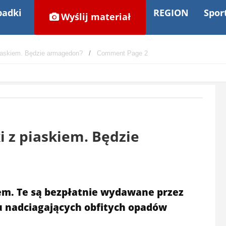
adki
REGION
Spor
Wyślij materiał
 piaskiem. Będzie armagedon?
Comment Page 2
i z piaskiem. Będzie
iem. Te są bezpłatnie wydawane przez
u nadciagających obfitych opadów