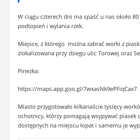
W ciągu czterech dni ma spaść u nas około 80
podtopień i wylania rzek.
Miejsce, z którego można zabrać worki z pia
zlokalizowana przy zbiegu ulic Torowej oraz 
Pinezka:
https://maps.app.goo.gl/7wxasNk9ePFiqCax7
Miasto przygotowało kilkanaście tysięcy workó
ochotnicy, którzy pomagają wsypywać piasek d
dostępnych na miejscu łopat i samemu je wype