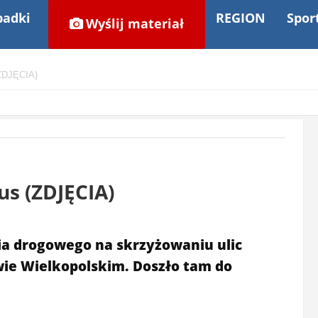
adki
REGION
Spor
Wyślij materiał
(ZDJĘCIA)
us (ZDJĘCIA)
nia drogowego na skrzyżowaniu ulic
wie Wielkopolskim. Doszło tam do