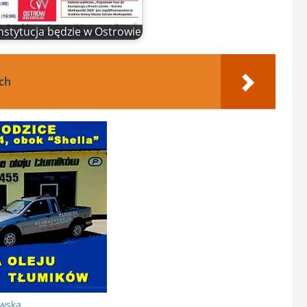
stytucja będzie w Ostrowie
ach
owska