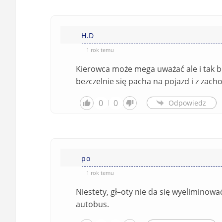
H.D
1 rok temu
Kierowca może mega uważać ale i tak bę
bezczelnie się pacha na pojazd i z zac
0
0
Odpowiedz
po
1 rok temu
Niestety, gł–oty nie da się wyeliminowa
autobus.