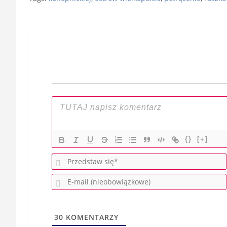
Nawigacja
wpisu
{}
[+]
30
KOMENTARZY