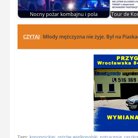
Nocny pożar kombajnu i pola
Tour de Kon
CZYTAJ
Młody mężczyzna nie żyje. Był na Piask
Tags:
konopnickiej
,
ostrów wielkopolski
,
potrącenie
,
raszk