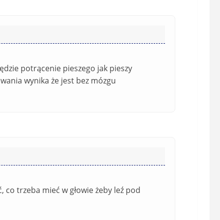
i
t
l
a
(
w
n
s
i
i
e
ę
dzie potrącenie pieszego jak pieszy
o
*
howania wynika że jest bez mózgu
b
o
w
i
ą
z
k
o
w
e
ć, co trzeba mieć w głowie żeby leź pod
)