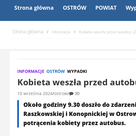
Strona główna
OSTRÓW
POWIAT
Wyp
Informacje
Kobieta weszła przed autobus 
INFORMACJE
OSTRÓW
WYPADKI
Kobieta weszła przed autob
10 września 2024
ostrow
30
Około godziny 9.30 doszło do zdarze
Raszkowskiej i Konopnickiej w Ostro
potrącenia kobiety przez autobus.