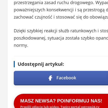
przestrzegania zasad ruchu drogowego. Wypad
poważniejszych konsekwencji i są przestrogą 
zachować czujność i stosować się do obowiąz
Dzięki szybkiej reakcji służb ratunkowych i 
poszkodowanej, sytuacja została szybko opan
normy.
Udostępnij artykuł:
Facebook
MASZ NEWSA? POINFORMUJ NAS!
Prześlij zdjęcie lub wideo. Twórz portal ostrow24.tv