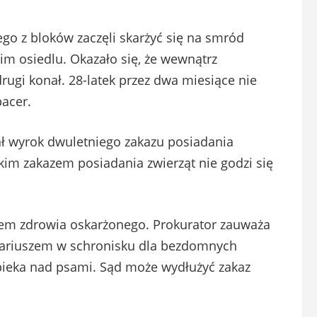
go z bloków zaczęli skarżyć się na smród
im osiedlu. Okazało się, że wewnątrz
drugi konał. 28-latek przez dwa miesiące nie
pacer.
zał wyrok dwuletniego zakazu posiadania
ótkim zakazem posiadania zwierząt nie godzi się
nem zdrowia oskarżonego. Prokurator zauważa
ontariuszem w schronisku dla bezdomnych
pieka nad psami. Sąd może wydłużyć zakaz