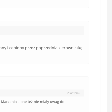
o
w
i
ą
z
k
o
w
ony i ceniony przez poprzednia kierowniczkę.
e
)
2 lat temu
e Marzenia – one też nie miały uwag do