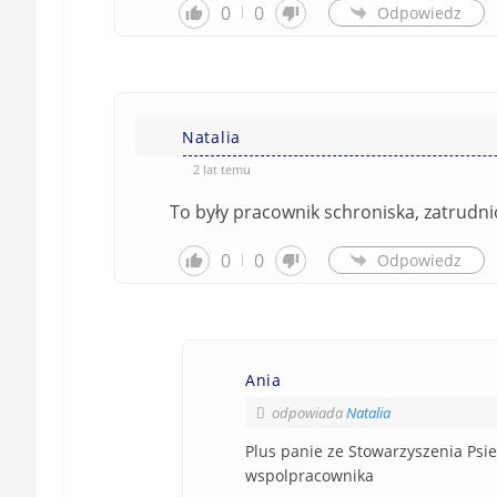
0
0
Odpowiedz
Natalia
2 lat temu
To były pracownik schroniska, zatrudni
0
0
Odpowiedz
Ania
odpowiada
Natalia
Plus panie ze Stowarzyszenia Psi
wspolpracownika