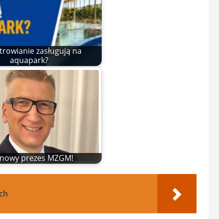
trowianie zasługują na
aquapark?
t nowy prezes MZGM!
ach