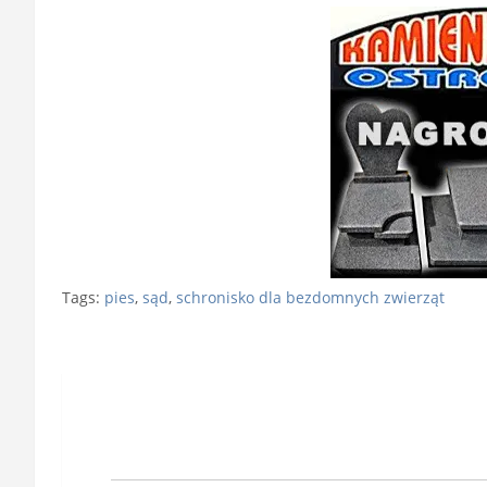
Tags:
pies
,
sąd
,
schronisko dla bezdomnych zwierząt
Nawigacja
wpisu