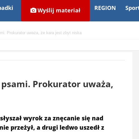
adki
REGION
Spor
Wyślij materiał
mi. Prokurator uważa, że kara jest zbyt niska
d psami. Prokurator uważa,
słyszał wyrok za znęcanie się nad
e przeżył, a drugi ledwo uszedł z