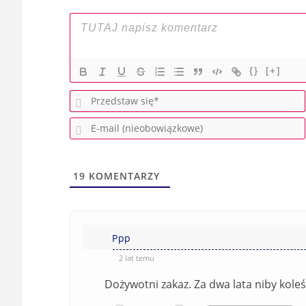
{}
[+]
19
KOMENTARZY
Ppp
2 lat temu
Dożywotni zakaz. Za dwa lata niby koleś