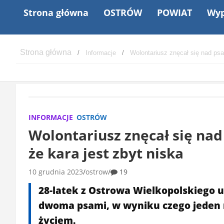
Strona główna
OSTRÓW
POWIAT
Wyp
Informacje
Wolontariusz znęcał się nad psa
INFORMACJE
OSTRÓW
Wolontariusz znęcał się na
że kara jest zbyt niska
10 grudnia 2023
ostrow
19
28-latek z Ostrowa Wielkopolskiego u
dwoma psami, w wyniku czego jeden ni
życiem.