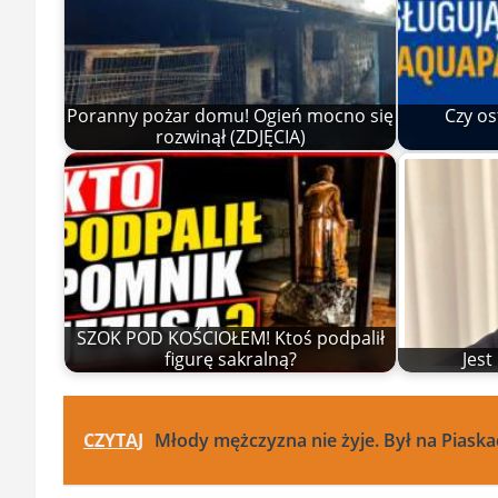
Poranny pożar domu! Ogień mocno się
Czy os
rozwinął (ZDJĘCIA)
SZOK POD KOŚCIOŁEM! Ktoś podpalił
figurę sakralną?
Jes
CZYTAJ
Młody mężczyzna nie żyje. Był na Piask