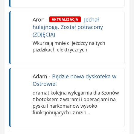
Aron
-
Jechał
AKTUALIZACJA
hulajnogą. Został potrącony
(ZDJĘCIA)
Wkurzają mnie ci jeźdźcy na tych
pizdzikach elektrycznych
Adam
-
Będzie nowa dyskoteka w
Ostrowie!
dramat kolejna wylęgarnia dla Szonów
z botoksem z warami i operacjami na
pysku i narkomanow wysoko
funkcjonujących i z nizin…