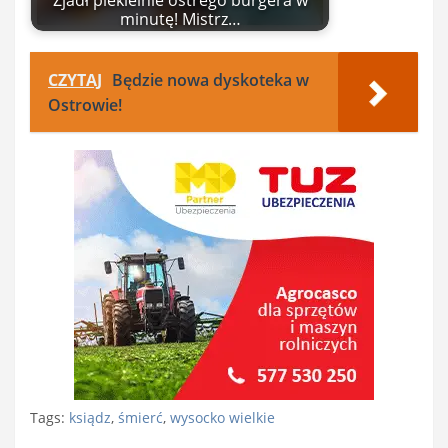
Zjadł piekielnie ostrego burgera w
minutę! Mistrz…
CZYTAJ
Będzie nowa dyskoteka w
Ostrowie!
Tags:
ksiądz
,
śmierć
,
wysocko wielkie