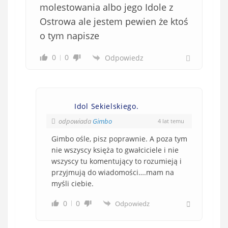
molestowania albo jego Idole z
Ostrowa ale jestem pewien że ktoś
o tym napisze
0
0
Odpowiedz
Idol Sekielskiego.
odpowiada
Gimbo
4 lat temu
Gimbo ośle, pisz poprawnie. A poza tym
nie wszyscy księża to gwałciciele i nie
wszyscy tu komentujący to rozumieją i
przyjmują do wiadomości….mam na
myśli ciebie.
0
0
Odpowiedz