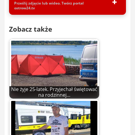
Prześlij zdjęcie lub wideo. Twórz portal
ostrow24.tv
Zobacz także
Nie żyje 25-latek. Przyjechał świętować
na rodzinnej…