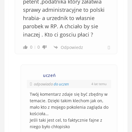
petent ,podatnika który załatwia
sprawy administracyjne to polski
hrabia- a urzednik to własnie
parobek w RP. A chciało by sie
inaczej . Kto ci gosciu płaci ?
0
0
Odpowiedz
uczeń
odpowiada
do uczen
4 lat temu
Twój komentarz zdaje się być zbędny w
temacie. Dzięki takim klechom jak on,
mało kto z mojego pokolenia zagląda do
kościoła…
Jeśli taki jest cel, to faktycznie fajne z
niego było chłopisko