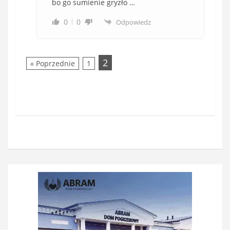
bo go sumienie gryzło …
0
0
Odpowiedz
2
« Poprzednie
1