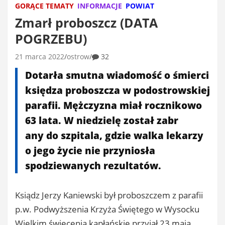
GORĄCE TEMATY
INFORMACJE
POWIAT
Zmarł proboszcz (DATA
POGRZEBU)
21 marca 2022
ostrow
32
Dotarła smutna wiadomość o śmierci
księdza proboszcza w podostrowskiej
parafii. Mężczyzna miał rocznikowo
63 lata. W niedzielę został zabr
any do szpitala, gdzie walka lekarzy
o jego życie nie przyniosła
spodziewanych rezultatów.
Ksiądz Jerzy Kaniewski był proboszczem z parafii
p.w. Podwyższenia Krzyża Świętego w Wysocku
Wielkim święcenia kapłańskie przyjął 23 maja