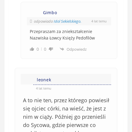
Gimbo
odpowiada
Idol Sekielskiego.
4 lat temu
Przepraszam za zniekształcenie
Nazwiska Łowcy Księży Pedofilów
0
0
Odpowiedz
leonek
4 lat temu
A to nie ten, przez którego powiesił
się ojciec córki, na wieść, że jest z
nim w ciąży. Później go przenieśli
do Sycowa, gdzie pierwsze co