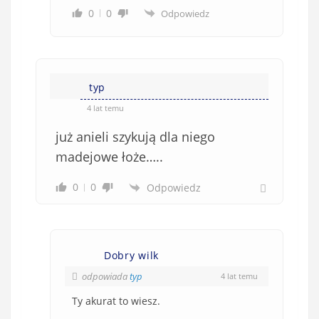
0
0
Odpowiedz
typ
4 lat temu
już anieli szykują dla niego
madejowe łoże…..
0
0
Odpowiedz
Dobry wilk
odpowiada
typ
4 lat temu
Ty akurat to wiesz.