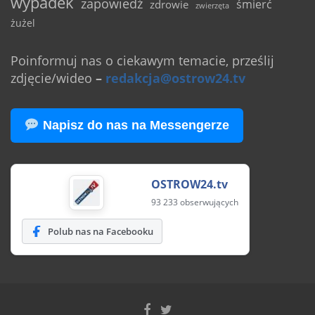
wypadek
zapowiedź
śmierć
zdrowie
zwierzęta
żużel
Poinformuj nas o ciekawym temacie, prześlij
zdjęcie/wideo
–
redakcja@ostrow24.tv
Napisz do nas na Messengerze
OSTROW24.tv
93 233 obserwujących
Polub nas na Facebooku