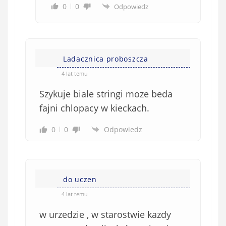
0
0
Odpowiedz
Ladacznica proboszcza
4 lat temu
Szykuje biale stringi moze beda
fajni chlopacy w kieckach.
0
0
Odpowiedz
do uczen
4 lat temu
w urzedzie , w starostwie kazdy