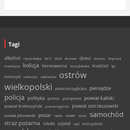
Tagi
alkohol
dzieci
ciężarówka
drzewo
dk11
dk25
dziecko
impreza
kolizja
koronawirus
kradzież
inwestycja
koszykówka
lpr
ostrów
motocykl
odolanów
narkotyki
wielkopolski
pieniądze
piaski-szczygliczka
policja
powiat kaliski
polityka
pomoc
potrącenie
powiat ostrzeszowski
powiat krotoszyński
powiat kępiński
samochód
pożar
powiat pleszewski
rower
radni
rynek
straż pożarna
szpital
szkoła
uroczystość
sąd