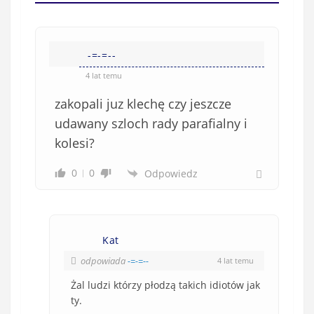
(
w
n
s
i
i
e
-=-=--
ę
o
*
4 lat temu
b
zakopali juz klechę czy jeszcze
o
w
udawany szloch rady parafialny i
i
kolesi?
ą
z
0
0
Odpowiedz
k
o
w
e
Kat
)
odpowiada
-=-=--
4 lat temu
Żal ludzi którzy płodzą takich idiotów jak
ty.