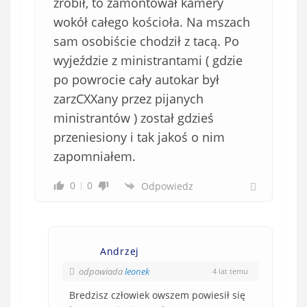
zrobił, to zamontował kamery
wokół całego kościoła. Na mszach
sam osobiście chodził z tacą. Po
wyjeździe z ministrantami ( gdzie
po powrocie cały autokar był
zarzCXXany przez pijanych
ministrantów ) został gdzieś
przeniesiony i tak jakoś o nim
zapomniałem.
0
0
Odpowiedz
Andrzej
odpowiada
leonek
4 lat temu
Bredzisz człowiek owszem powiesił się