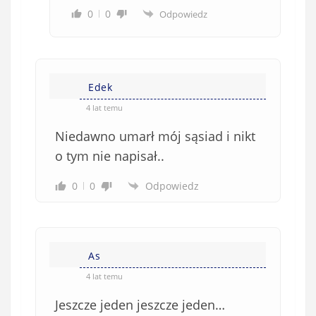
0
0
Odpowiedz
Edek
4 lat temu
Niedawno umarł mój sąsiad i nikt
o tym nie napisał..
0
0
Odpowiedz
As
4 lat temu
Jeszcze jeden jeszcze jeden…