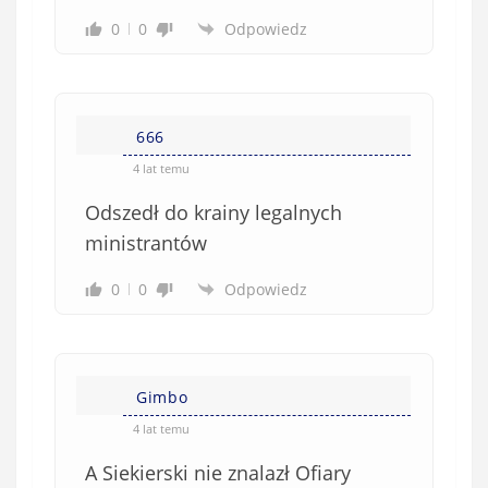
0
0
Odpowiedz
666
4 lat temu
Odszedł do krainy legalnych
ministrantów
0
0
Odpowiedz
Gimbo
4 lat temu
A Siekierski nie znalazł Ofiary